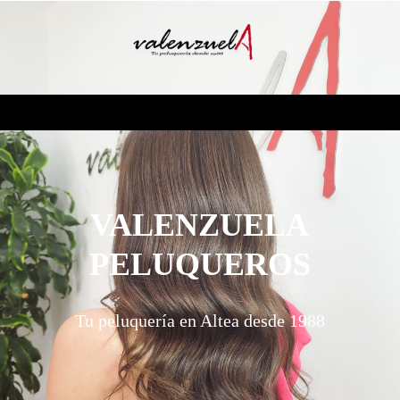
VALENZUELA
PELUQUEROS
Tu
peluquería
en Altea desde 1988